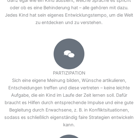
Ganz egal wie ein Kind aussieht, welche Sprache es spricht
oder ob es eine Behinderung hat – alle gehören mit dazu.
Jedes Kind hat sein eigenes Entwicklungstempo, um die Welt
zu entdecken und zu verstehen.
P
a
r
tizip
a
tion
PARTIZIPATION
Sich eine eigene Meinung bilden, Wünsche artikulieren,
Entscheidungen treffen und diese vertreten – keine leichte
Aufgabe, die ein Kind im Laufe der Zeit lernen soll. Dafür
braucht es Hilfen durch entsprechende Impulse und eine gute
Begleitung durch Erwachsene, z. B. in Konfliktsituationen,
sodass es schließlich eigenständig faire Strategien entwickeln
kann.