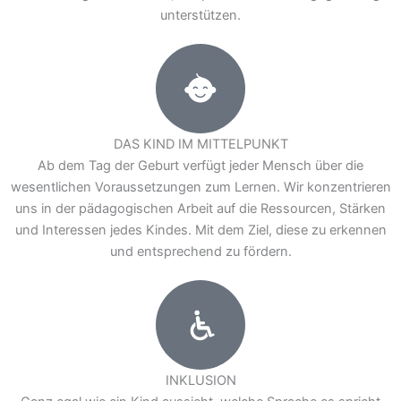
unterstützen.
Das
K
ind im M
I
t
t
elpunkt
DAS KIND IM MITTELPUNKT
Ab dem Tag der Geburt verfügt jeder Mensch über die
wesentlichen Voraussetzungen zum Lernen. Wir konzentrieren
uns in der pädagogischen Arbeit auf die Ressourcen, Stärken
und Interessen jedes Kindes. Mit dem Ziel, diese zu erkennen
und entsprechend zu fördern.
I
n
k
lusion
INKLUSION