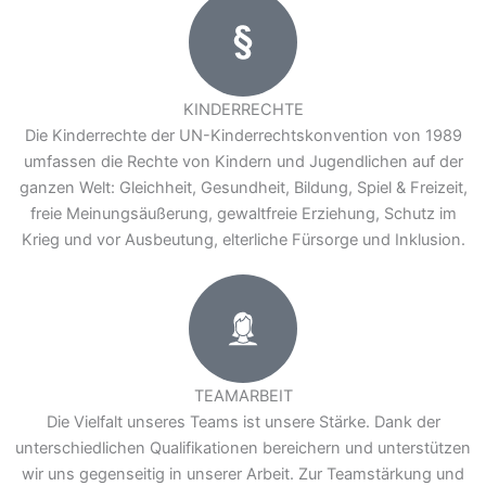
K
inde
r
r
ec
h
t
e
KINDERRECHTE
Die Kinderrechte der UN-Kinderrechtskonvention von 1989
umfassen die Rechte von Kindern und Jugendlichen auf der
ganzen Welt: Gleichheit, Gesundheit, Bildung, Spiel & Freizeit,
freie Meinungsäußerung, gewaltfreie Erziehung, Schutz im
Krieg und vor Ausbeutung, elterliche Fürsorge und Inklusion.
T
eama
r
beit
TEAMARBEIT
Die Vielfalt unseres Teams ist unsere Stärke. Dank der
unterschiedlichen Qualifikationen bereichern und unterstützen
wir uns gegenseitig in unserer Arbeit. Zur Teamstärkung und